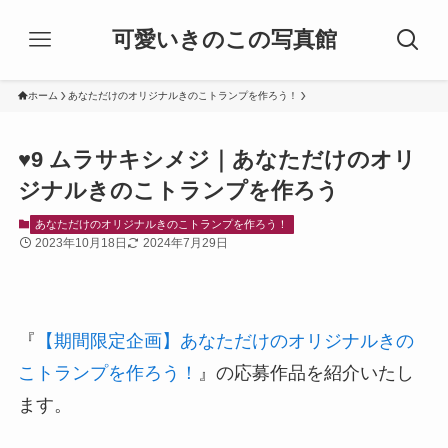
可愛いきのこの写真館
ホーム
あなただけのオリジナルきのこトランプを作ろう！
♥9 ムラサキシメジ｜あなただけのオリ
ジナルきのこトランプを作ろう
あなただけのオリジナルきのこトランプを作ろう！
2023年10月18日
2024年7月29日
『
【期間限定企画】あなただけのオリジナルきの
こトランプを作ろう！
』の応募作品を紹介いたし
ます。