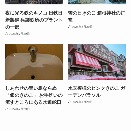
夜に光る鉄のキノコ 日鉄日
雪の日きのこ 箱根神社の灯
新製鋼 呉製鉄所のプラント
篭
の一部
2024年7月29日
2024年7月29日
しあわせの青い鳥ならぬ
水玉模様のピンクきのこ ガ
「銀のきのこ」 お手洗いの
ーデンパラソル
流すところにある水道蛇口
2024年7月29日
2024年7月29日