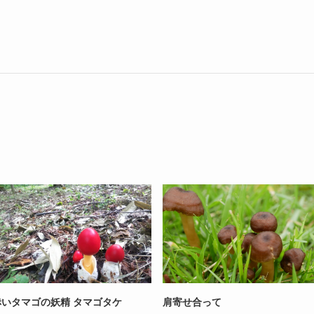
赤いタマゴの妖精 タマゴタケ
肩寄せ合って