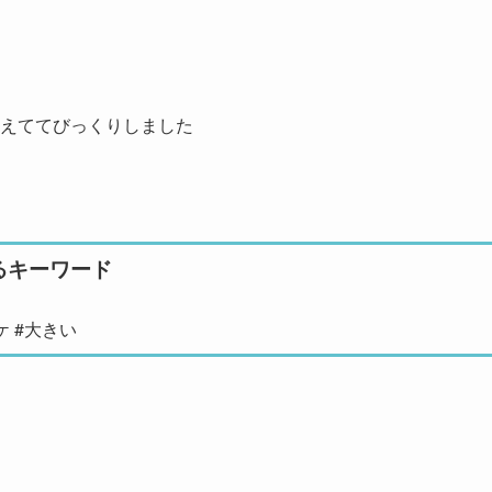
生えててびっくりしました
るキーワード
ケ #大きい