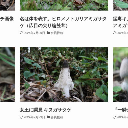
チ画像
名は体を表す。ヒロメノトガリアミガサタ
猛毒キ
ケ（広目の尖り編笠茸）
アミガ
2024年7月29日
会員投稿
2024年
女王に謁見 キヌガサタケ
『一瞬
2024年7月29日
会員投稿
2024年