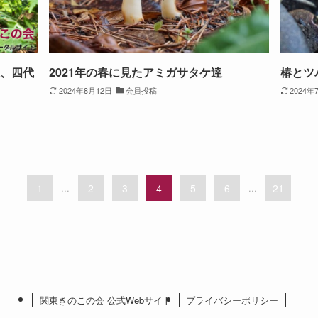
、四代
2021年の春に見たアミガサタケ達
椿とツ
2024年8月12日
会員投稿
2024年
1
...
2
3
4
5
6
...
21
関東きのこの会 公式Webサイト
プライバシーポリシー