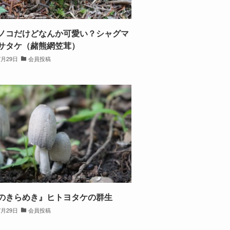
ノコだけどなんか可愛い？シャグマ
サタケ（赭熊網笠茸）
7月29日
会員投稿
のきらめき』ヒトヨタケの群生
7月29日
会員投稿