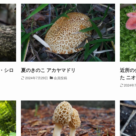
・シロ
夏のきのこ アカヤマドリ
近所の
た ニ
2024年7月29日
会員投稿
2024年